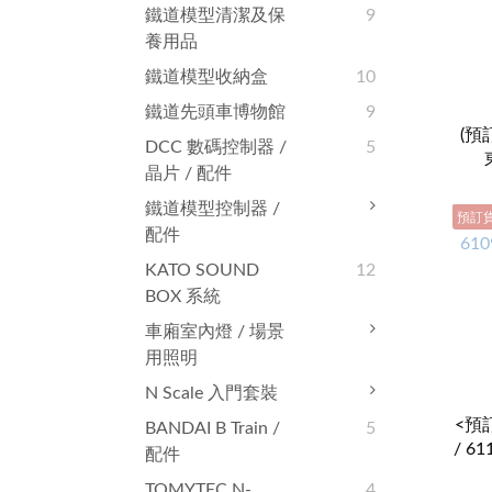
鐵道模型清潔及保
9
養用品
鐵道模型收納盒
10
鐵道先頭車博物館
9
(預訂
DCC 數碼控制器 /
5
晶片 / 配件
鐵道模型控制器 /
預訂
配件
KATO SOUND
12
BOX 系統
車廂室內燈 / 場景
用照明
N Scale 入門套裝
<預訂
BANDAI B Train /
5
/ 6
配件
TOMYTEC N-
4