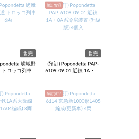
預訂貨品
售完
售完
opondetta 嵯峨野
(預訂) Popondetta PAP-
 トロッコ列車 6
6109-09-01 近鉄 1A・8A
両
系冷房装置 (升級版) 4個
入
預訂貨品