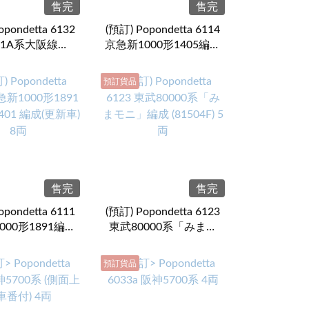
售完
售完
opondetta 6132
(預訂) Popondetta 6114
1A系大阪線
京急新1000形1405編成
+1A04編成) 8両
(更新車) 4両
預訂貨品
售完
售完
opondetta 6111
(預訂) Popondetta 6123
000形1891編成
東武80000系「みまモ
 編成(更新車) 8両
ニ」編成 (81504F) 5両
預訂貨品