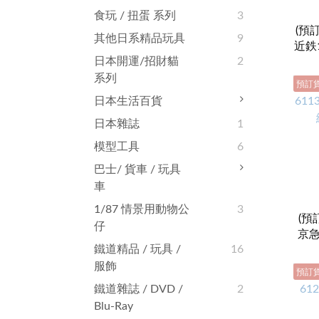
食玩 / 扭蛋 系列
3
(預訂
其他日系精品玩具
9
近鉄
日本開運/招財貓
2
編成
系列
預訂
日本生活百貨
日本雜誌
1
模型工具
6
巴士/ 貨車 / 玩具
車
1/87 情景用動物公
3
(預訂
仔
京急
鐵道精品 / 玩具 /
16
服飾
預訂
鐵道雜誌‬ / DVD /
2
Blu-Ray