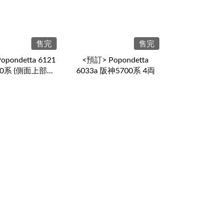
售完
售完
pondetta 6121
<預訂> Popondetta
00系 (側面上部車
6033a 阪神5700系 4両
番付) 4両