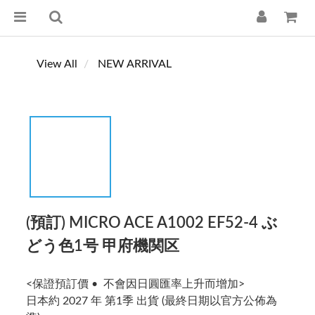
View All
NEW ARRIVAL
(預訂) MICRO ACE A1002 EF52-4 ぶ
どう色1号 甲府機関区
<保證預訂價 •  不會因日圓匯率上升而增加>
日本約 2027 年 第1季 出貨 (最終日期以官方公佈為