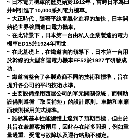
~ 日本電力機車的歷史始於1912年，當時日本為臼
井峠引進了10,000系列電力機車。
~ 大正時代，隨著平線電氣化進程的加快，日本開
始從世界強國進口電力機車。
~ 在此背景下，日本第一台由私人企業製造的電力
機車ED15於1924年問世。
~ 在此基礎上，在鐵道省的領導下，日本第一台用
於幹線的大型客運電力機車EF52於1927年研發成
功。
~ 鐵道省整合了各製造商不同的技術和標準，旨在
提升各公司的平均技術水準。
~ 主要設備採用西屋公司的單元開關係統，而輔助
設備則遵循「取長補短」的設計原則。車體和車廂
面積則採用美式標準。
~ 雖然其基本性能總體上達到了預期目標，但由於
其旨在兼顧客貨兩用，因此存在諸多問題，例如重
量過重、受電弓故障以及運行略顯不穩定。