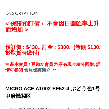
DESCRIPTION
< 保證預訂價 • 不會因日圓匯率上升
而增加 >
預訂
價
: $430.
,
訂金
: $300.
(餘額
$130.
於取貨時繳付)
**
基本會員 / 豆鐵友會員 均享有
現金
積分回贈, 詳
情可參閱
會員優惠簡介
**
MICRO ACE A1002 EF52-4 ぶどう色1号
甲府機関区