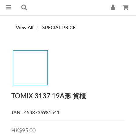
View All
SPECIAL PRICE
TOMIX 3137 19A形 貨櫃
JAN : 4543736981541
HK$95.00