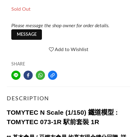
Sold Out
Please message the shop owner for order details.
MESSAGE
Add to Wishlist
SHARE
DESCRIPTION
TOMYTEC N Scale (1/150)
鐵道模型
:
TOMYTEC 073-1R 駅前套裝 1R