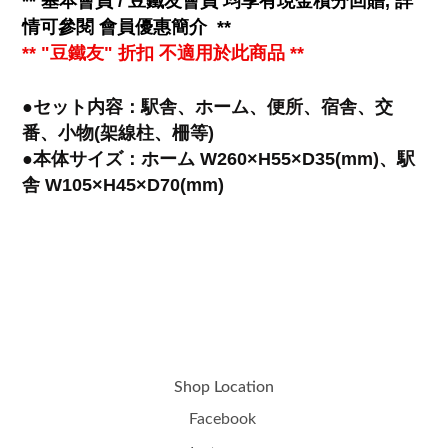
**
基本會員 / 豆鐵友會員 均享有
現金
積分回贈, 詳
情可參閱
會員優惠簡介
**
** "豆鐵友" 折扣 不適用於此商品 **
●セット内容：駅舎、ホーム、便所、宿舎、交
番、小物(架線柱、柵等)
●本体サイズ：ホーム W260×H55×D35(mm)、駅
舎 W105×H45×D70(mm)
Shop Location
Facebook