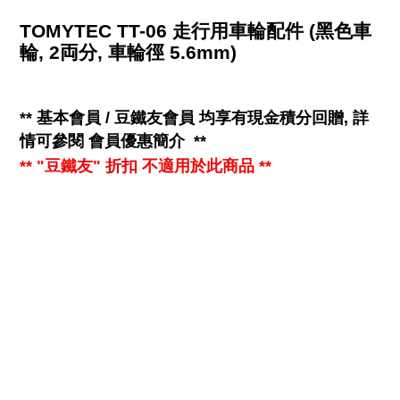
TOMYTEC TT-06 走行用車輪配件 (黑色車
輪, 2両分, 車輪徑 5.6mm)
**
基本會員 / 豆鐵友會員 均享有
現金
積分回贈, 詳
情可參閱
會員優惠簡介
**
** "豆鐵友" 折扣 不適用於此商品 **