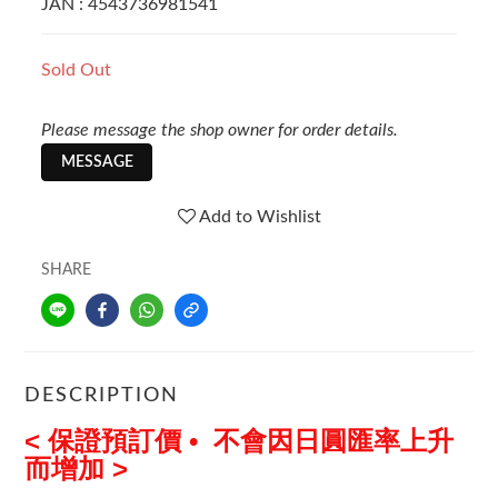
JAN : 4543736981541
Sold Out
Please message the shop owner for order details.
MESSAGE
Add to Wishlist
SHARE
DESCRIPTION
< 保證預訂價 • 不會因日圓匯率上升
而增加 >