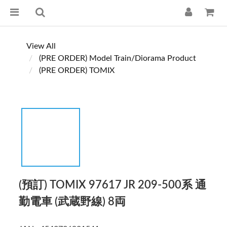
View All
(PRE ORDER) Model Train/Diorama Product
(PRE ORDER) TOMIX
(預訂) TOMIX 97617 JR 209-500系 通
勤電車 (武蔵野線) 8両