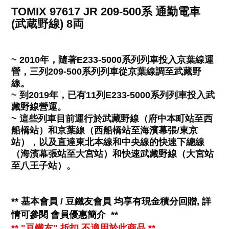
TOMIX 97617 JR 209-500系 通勤電車
(武蔵野線) 8両
~ 2010年，隨著E233-5000系列列車投入京葉線運
營，三列209-500系列列車從京葉線調至武藏野
線。
~ 到2019年，已有11列E233-5000系列列車投入武
藏野線營運。
~ 這些列車目前運行於武藏野線（府中本町站至西
船橋站）和京葉線（西船橋站至海濱幕張/東京
站），以及直達東北本線和中央線的快速下總線
（海濱幕張站至大宮站）和快速武藏野線（大宮站
至八王子站）。
**
基本會員 / 豆鐵友會員 均享有
現金
積分回贈, 詳
情可參閱
會員優惠簡介
**
** "豆鐵友" 折扣 不適用於此商品 **