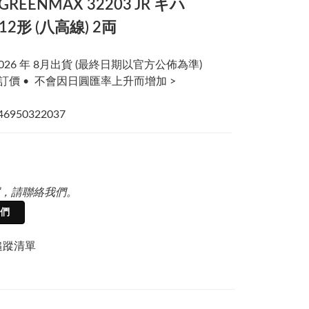
 GREENMAX 32203 JR キハ
112形 (八高線) 2両
026 年 8月出貨 (最終日期以官方公佈為準)
訂價 •  不會因日圓匯率上升而增加 >
946950322037
，請聯絡我們。
們
追蹤清單