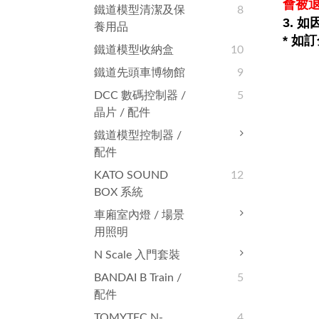
會被
鐵道模型清潔及保
8
3. 
養用品
* 如
鐵道模型收納盒
10
鐵道先頭車博物館
9
DCC 數碼控制器 /
5
晶片 / 配件
鐵道模型控制器 /
配件
KATO SOUND
12
BOX 系統
車廂室內燈 / 場景
用照明
N Scale 入門套裝
BANDAI B Train /
5
配件
TOMYTEC N-
4