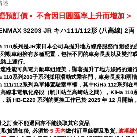
描述
保證預訂價 • 不會因日圓匯率上升而增加 >
ENMAX 32203 JR キハ111/112形 (八高線) 2両
iHa 110系列是JR東日本公司為提升地方線路服務而開發
該系列動車組擁有多種配置，包括不同的車身長度以及雙排
線路上運行。
其加速性能可與電力動車組媲美，顯著提升了地方線路的運
iHa 110系列200子系列採用滑動式乘客門，車身長度和
iHa 111/112系列為單排駕駛室車輛，其中KiHa 112系
八高線
非電氣化路段（駒川站至高崎站之間），KiHa 11
而，新 HB-E220 系列的更換工作已於 2025 年 12 月
已付之訂金不能退回亦不能換取其它貨品
到取貨通知後, 必須於
5 天內
繳付訂單餘額及取貨,
逾期繳