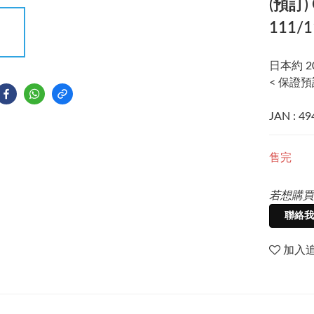
(預訂)
111/
日本約 2
< 保證預
JAN : 4
售完
若想購買
聯絡我
加入