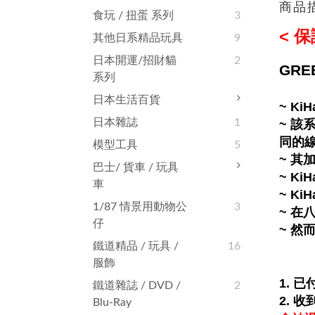
商品
食玩 / 扭蛋 系列
3
< 
其他日系精品玩具
9
日本開運/招財貓
2
GRE
系列
日本生活百貨
~ K
日本雜誌
1
~ 
同的
模型工具
5
~ 
巴士/ 貨車 / 玩具
~ K
車
~ K
1/87 情景用動物公
3
~ 在
仔
~ 然
鐵道精品 / 玩具 /
16
服飾
1. 
鐵道雜誌‬ / DVD /
2
2.
收
Blu-Ray