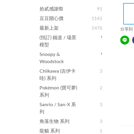
拾貳感謝祭
91
豆豆開心價
1141
最新上架
1476
分享到
(預訂) 鐵道 / 場景
模型
Snoopy &
Woodstock
Chiikawa (吉伊卡
3
哇) 系列
Pokémon (寶可夢)
2
系列
Sanrio / San-X 系
3
列
角落生物 系列
3
龍貓 系列
1