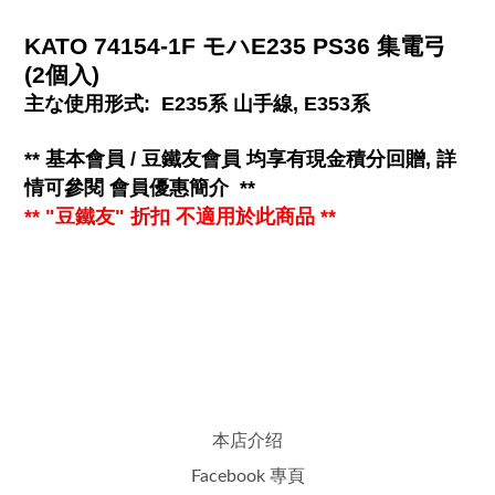
KATO 74154-1F モハE235 PS36 集電弓
(2個入)
主な使用形式: E235系 山手線, E353系
**
基本會員 / 豆鐵友會員 均享有
現金
積分回贈, 詳
情可參閱
會員優惠簡介
**
** "豆鐵友" 折扣 不適用於此商品 **
本店介绍
Facebook 專頁