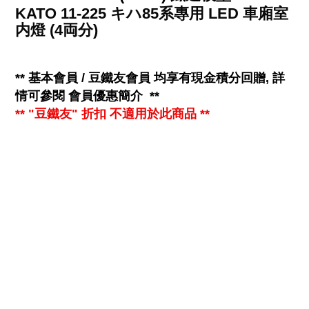
KATO 11-225 キハ85系專用 LED 車廂室
内燈 (4両分)
**
基本會員 / 豆鐵友會員 均享有
現金
積分回贈, 詳
情可參閱
會員優惠簡介
**
** "豆鐵友" 折扣 不適用於此商品 **