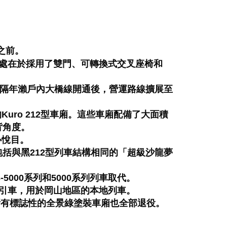
化之前。
之處在於採用了雙門、可轉換式交叉座椅和
r”上。隔年瀨戶內大橋線開通後，營運路線擴展至
uro 212型車廂。這些車廂配備了大面積
背角度。
心悅目。
包括與黑212型列車結構相同的「超級沙龍夢
5000系列和5000系列列車取代。
牽引車，用於岡山地區的本地列車。
，所有標誌性的全景綠塗裝車廂也全部退役。