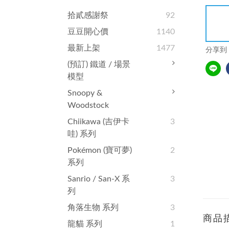
拾貳感謝祭
92
豆豆開心價
1140
最新上架
1477
分享到
(預訂) 鐵道 / 場景
模型
Snoopy &
Woodstock
Chiikawa (吉伊卡
3
哇) 系列
Pokémon (寶可夢)
2
系列
Sanrio / San-X 系
3
列
角落生物 系列
3
商品
龍貓 系列
1