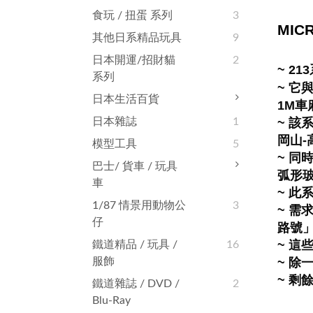
食玩 / 扭蛋 系列
3
MIC
其他日系精品玩具
9
日本開運/招財貓
2
~ 2
系列
~ 
日本生活百貨
1M車
日本雜誌
1
~ 該
岡山-
模型工具
5
~ 同
巴士/ 貨車 / 玩具
弧形
車
~ 
1/87 情景用動物公
3
~ 需
仔
路號
~ 這
鐵道精品 / 玩具 /
16
服飾
~ 
~ 剩
鐵道雜誌‬ / DVD /
2
Blu-Ray