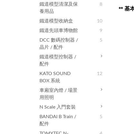
鐵道模型清潔及保
8
**
基本
養用品
鐵道模型收納盒
10
鐵道先頭車博物館
9
DCC 數碼控制器 /
5
晶片 / 配件
鐵道模型控制器 /
配件
KATO SOUND
12
BOX 系統
車廂室內燈 / 場景
用照明
N Scale 入門套裝
BANDAI B Train /
5
配件
TOMYTEC N-
4