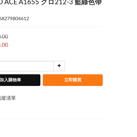
O ACE A1655 クロ212-3 藍綠色帶
968279804612
.00
.00
加入購物車
立即購買
追蹤清單