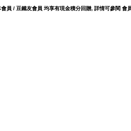
會員 / 豆鐵友會員 均享有
現金
積分回贈, 詳情可參閱
會