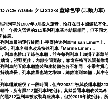
RO ACE A1655 クロ212-3 藍綠色帶 (非動力車)
13系列列車於1987年3月投入運營，恰好在日本國鐵私有
它與前一年投入營運的211系列列車基本結構相同，但不同
廂佈局。
系列列車最初運行於岡山-宇野快速列車“Bisan Line
高松，列車名稱也改為快速列車「Marine Liner」。
時，列車也推出了綠色車廂，並在每列列車上加掛了豪華的K
玻璃窗，視野更佳，內部空間寬敞，靠窗座椅可以調整靠
此系列列車的五節車廂塗裝和座椅顏色各不相同，令乘客賞
求持續成長，列車數量也隨之增加，總數達到39輛，其中
」。
些列車繼續服役了一段時間，但在2003年被其後繼車型223-
除一輛外，所有黑212型列車均拆解，其餘普通車廂改裝為
餘的黑212型列車被改裝為服務車，但於2019年被拆解