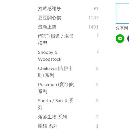
拾貳感謝祭
91
豆豆開心價
1137
最新上架
1481
分享到
(預訂) 鐵道 / 場景
模型
Snoopy &
Woodstock
Chiikawa (吉伊卡
3
哇) 系列
Pokémon (寶可夢)
2
系列
Sanrio / San-X 系
3
列
角落生物 系列
3
龍貓 系列
1