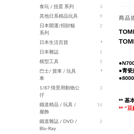
食玩 / 扭蛋 系列
3
其他日系精品玩具
9
商品
日本開運/招財貓
2
TOMI
系列
TOM
日本生活百貨
日本雜誌
1
模型工具
5
●N7
●青瓷
巴士/ 貨車 / 玩具
●80
車
1/87 情景用動物公
3
仔
**
基本
鐵道精品 / 玩具 /
16
** 
服飾
鐵道雜誌‬ / DVD /
2
Blu-Ray