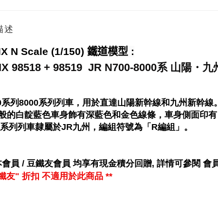
描述
X N Scale (1/150)
鐵道模型
:
IX 98518 + 98519 JR N700-8000系 山陽・
00系列8000系列列車，用於直達山陽新幹線和九州新幹線
般的白靛藍色車身飾有深藍色和金色線條，車身側面印有「KY
00系列列車隸屬於JR九州，編組符號為「R編組」。
會員 / 豆鐵友會員 均享有
現金
積分回贈, 詳情可參閱
會
"豆鐵友" 折扣 不適用於此商品 **