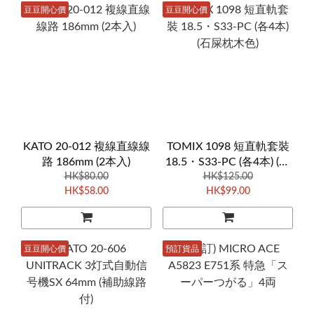
豆豆開心價
豆豆開心價
KATO 20-012 複線直線線
TOMIX 1098 短直軌套裝
路 186mm (2本入)
18.5・S33-PC (各4本) (石
HK$80.00
HK$125.00
屎枕木色)
HK$58.00
HK$99.00
豆豆開心價
預訂貨品