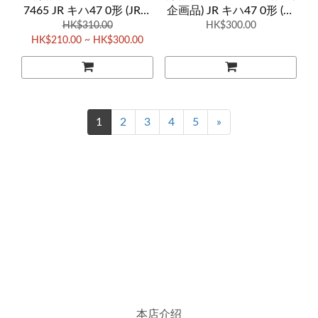
7465 JR キハ47 0形 (JR四
企画品) JR キハ47 0形 (復
HK$310.00
国色)
活首都圏色・徳島運転所)
HK$300.00
HK$210.00 ~ HK$300.00
2両
1
2
3
4
5
»
本店介绍