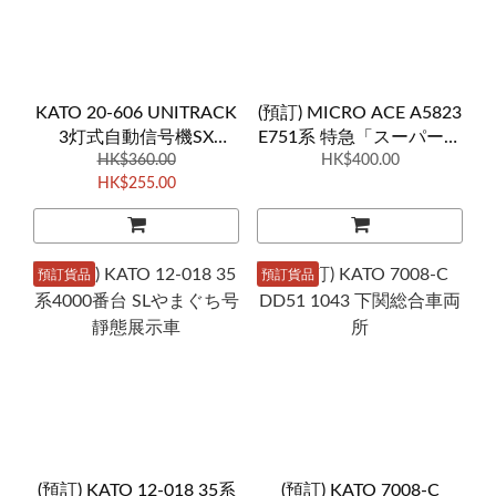
KATO 20-606 UNITRACK
(預訂) MICRO ACE A5823
3灯式自動信号機SX
E751系 特急「スーパーつ
64mm (補助線路付)
HK$360.00
がる」4両
HK$400.00
HK$255.00
預訂貨品
預訂貨品
(預訂) KATO 12-018 35系
(預訂) KATO 7008-C