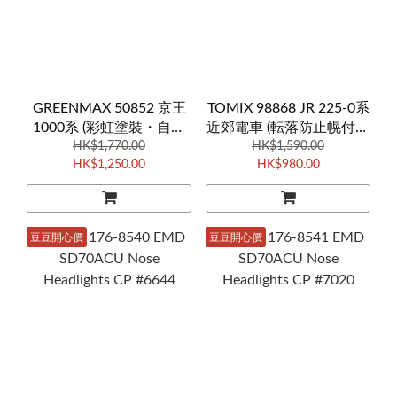
GREENMAX 50852 京王
TOMIX 98868 JR 225-0系
1000系 (彩虹塗裝・自動
近郊電車 (転落防止幌付・
運転対応車) 5両
HK$1,770.00
HK$1,590.00
8両編成)
HK$1,250.00
HK$980.00
豆豆開心價
豆豆開心價