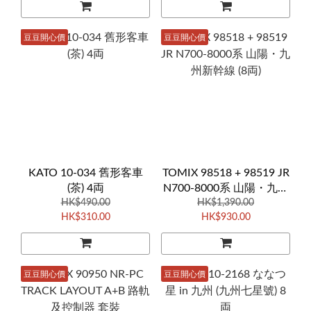
豆豆開心價
豆豆開心價
KATO 10-034 舊形客車
TOMIX 98518 + 98519 JR
(茶) 4両
N700-8000系 山陽・九州
HK$490.00
新幹線 (8両)
HK$1,390.00
HK$310.00
HK$930.00
豆豆開心價
豆豆開心價