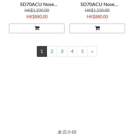
SD70ACU Nose
SD70ACU Nose
Headlights CP #7020
HK$1,330.00
Headlights CP #7021
HK$1,330.00
HK$880.00
HK$880.00
1
2
3
4
5
»
本店介绍