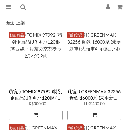
最新上架
預訂貨品
預訂貨品
(預訂) TOMIX 97992 (特別
(預訂) GREENMAX 32256
企画品) JR キハ120形 (関
近鉄 16000系 (未更新車)
西線・お茶の京都ラッピ
HK$300.00
先頭車4両 (動力付)
HK$400.00
ング) 2両
預訂貨品
預訂貨品