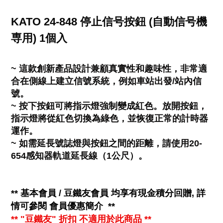
KATO 24-848 停止信号按鈕 (自動信号機
専用) 1個入
~ 這款創新產品設計兼顧真實性和趣味性，非常適
合在側線上建立信號系統，例如車站出發/站內信
號。
~ 按下按鈕可將指示燈強制變成紅色。放開按鈕，
指示燈將從紅色切換為綠色，並恢復正常的計時器
運作。
~ 如需延長號誌燈與按鈕之間的距離，請使用20-
654感知器軌道延長線（1公尺）。
**
基本會員 / 豆鐵友會員 均享有
現金
積分回贈, 詳
情可參閱
會員優惠簡介
**
** "豆鐵友" 折扣 不適用於此商品 **