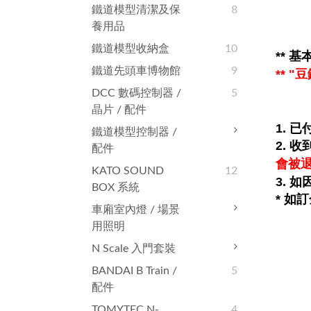
鐵道模型清潔及保
8
養用品
鐵道模型收納盒
10
**
基本
鐵道先頭車博物館
9
** 
DCC 數碼控制器 /
5
晶片 / 配件
1. 
鐵道模型控制器 /
2.
收
配件
會被
KATO SOUND
12
3. 
BOX 系統
* 如
車廂室內燈 / 場景
用照明
N Scale 入門套裝
BANDAI B Train /
5
配件
TOMYTEC N-
4