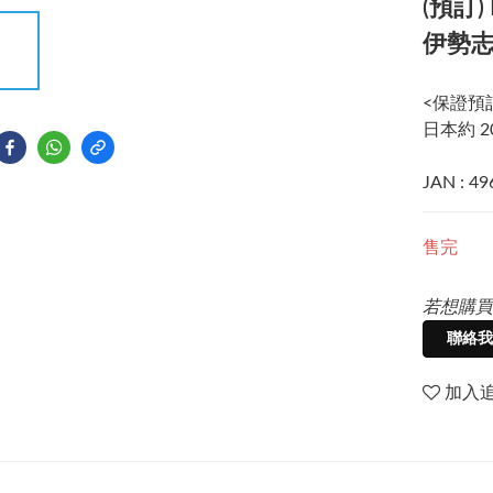
(預訂)
伊勢志摩
<保證預
日本約 2
JAN : 4
售完
若想購買
聯絡我
加入