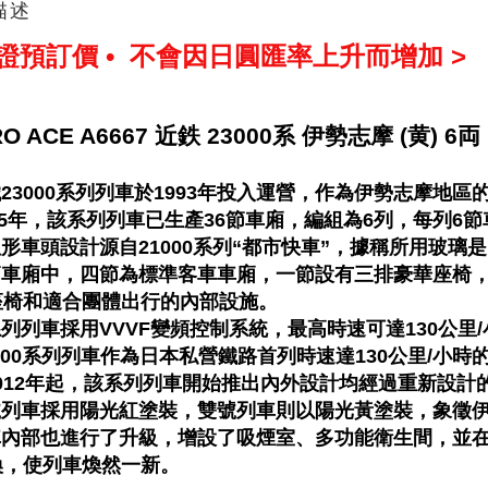
描述
保證預訂價 • 不會因日圓匯率上升而增加 >
RO ACE A6667 近鉄 23000系 伊勢志摩 (黄) 6両
鐵23000系列列車於1993年投入運營，作為伊勢志摩
95年，該系列列車已生產36節車廂，編組為6列，每列6
弧形車頭設計源自21000系列“都市快車”，據稱所用玻
六節車廂中，四節為標準客車車廂，一節設有三排豪華座椅
座椅和適合團體出行的內部設施。
系列列車採用VVVF變頻控制系統，最高時速可達130公里
3,000系列列車作為日本私營鐵路首列時速達130公里/小
2012年起，該系列列車開始推出內外設計均經過重新設計
單號列車採用陽光紅塗裝，雙號列車則以陽光黃塗裝，象徵
列車內部也進行了升級，增設了吸煙室、多功能衛生間，並
換，使列車煥然一新。