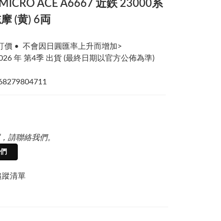
 MICRO ACE A6667 近鉄 23000系
 (黄) 6両
訂價 •  不會因日圓匯率上升而增加>
026 年 第4季 出貨 (最終日期以官方公佈為準)
968279804711
，請聯絡我們。
們
追蹤清單