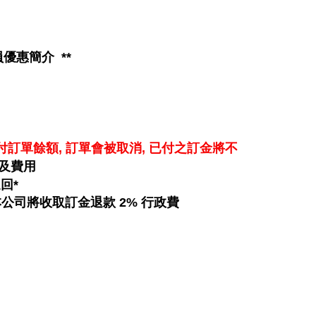
員優惠簡介
**
付訂單餘額, 訂單會
被
取消, 已付之訂金將不
及費用
回*
付, 本公司將收取訂金退款 2% 行政費