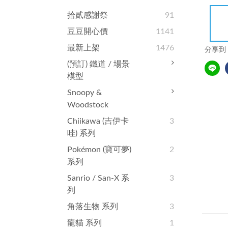
拾貳感謝祭
91
豆豆開心價
1141
最新上架
1476
分享到
(預訂) 鐵道 / 場景
模型
Snoopy &
Woodstock
Chiikawa (吉伊卡
3
哇) 系列
Pokémon (寶可夢)
2
系列
Sanrio / San-X 系
3
列
角落生物 系列
3
龍貓 系列
1