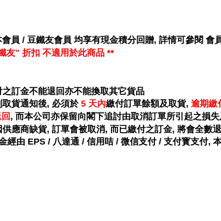
會員 / 豆鐵友會員 均享有
現金
積分回贈, 詳情可參閱
會
"豆鐵友" 折扣 不適用於此商品 **
已付之訂金不能退回亦不能換取其它貨品
到取貨通知後, 必須於
5 天內
繳付訂單餘額及取貨,
逾期繳
退回
, 而本公司亦保留向閣下追討由取消訂單所引起之損失
如因供應商缺貨, 訂單會被取消, 而已繳付之訂金, 將會全數退
訂金經由 EPS / 八達通 / 信用咭 / 微信支付 / 支付寳支