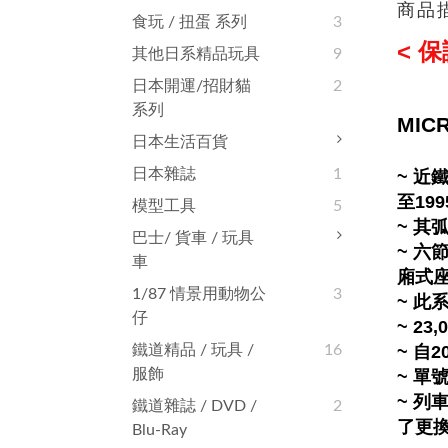
商品
食玩 / 扭蛋 系列
3
< 
其他日系精品玩具
9
日本開運/招財貓
2
系列
MIC
日本生活百貨
日本雜誌
1
~ 近
至19
模型工具
5
~ 其
巴士/ 貨車 / 玩具
~ 
車
廂式
1/87 情景用動物公
3
~ 此
仔
~ 2
鐵道精品 / 玩具 /
16
~ 自
服飾
~ 
~ 
鐵道雜誌‬ / DVD /
2
了更
Blu-Ray