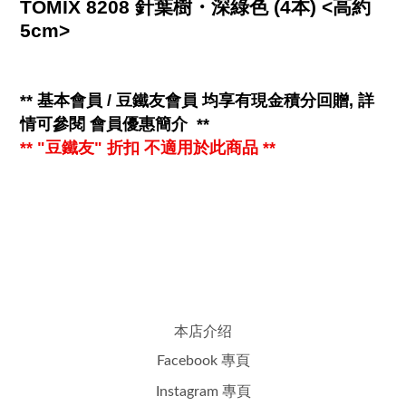
TOMIX 8208 針葉樹・深綠色 (4本) <高約
5cm>
**
基本會員 / 豆鐵友會員 均享有
現金
積分回贈, 詳
情可參閱
會員優惠簡介
**
** "豆鐵友" 折扣 不適用於此商品 **
本店介绍
Facebook 專頁
Instagram 專頁